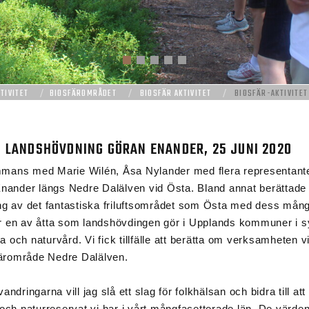
TIVITET
BIOSFÄROMRÅDET
BIOSFÄR AKTIVITET
BIOSFÄR-AKTIVITE
D LANDSHÖVDNING GÖRAN ENANDER, 25 JUNI 2020
ammans med Marie Wilén, Åsa Nylander med flera representan
ander längs Nedre Dalälven vid Östa. Bland annat berättade Ca
g av det fantastiska friluftsområdet som Östa med dess mån
är en av åtta som landshövdingen gör i Upplands kommuner i
lsa och naturvård. Vi fick tillfälle att berätta om verksamheten
färområde Nedre Dalälven.
ingarna vill jag slå ett slag för folkhälsan och bidra till att 
 och naturreservat vi har i vårt mångfacetterade län. De värde