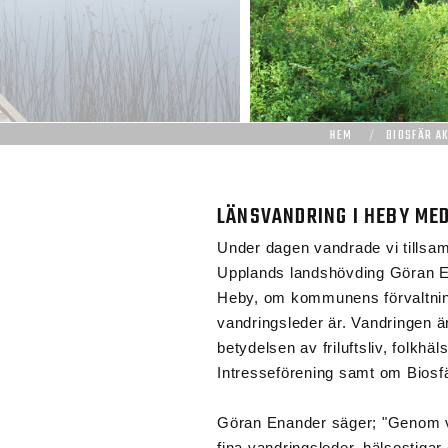
HEM
BIOSFÄR AK
LÄNSVANDRING I HEBY ME
Under dagen vandrade vi tills
Upplands landshövding Göran En
Heby, om kommunens förvaltnin
vandringsleder är. Vandringen 
betydelsen av friluftsliv, folkhä
Intresseförening samt om Bios
Göran Enander säger; "Genom vandr
fina vandringsleder, hälsostigar