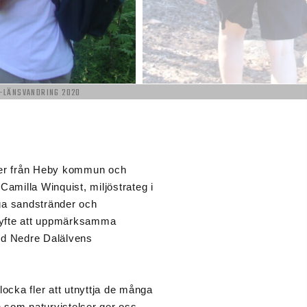
T-LÄNSVANDRING 2020
ter från Heby kommun och
milla Winquist, miljöstrateg i
ga sandstränder och
 syfte att uppmärksamma
 vid Nedre Dalälvens
locka fler att utnyttja de många
n som naturvistelser ger oss